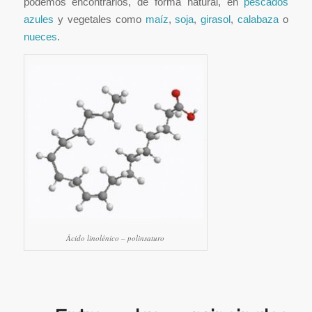
podemos encontrarlos, de forma natural, en
pescados
azules
y vegetales como
maíz
,
soja
,
girasol
,
calabaza
o
nueces
.
Ácido linolénico – polinsaturo