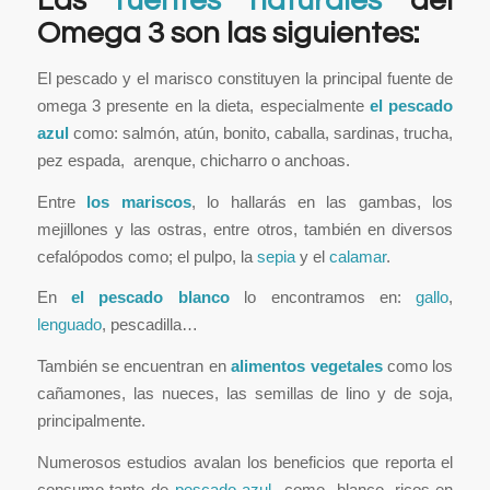
Las
fuentes naturales
del
Omega 3 son las siguientes:
El pescado y el marisco constituyen la principal fuente de
omega 3 presente en la dieta, especialmente
el pescado
azul
como: salmón, atún, bonito, caballa, sardinas, trucha,
pez espada, arenque, chicharro o anchoas.
Entre
los mariscos
, lo hallarás en las gambas, los
mejillones y las ostras, entre otros, también en diversos
cefalópodos como; el pulpo, la
sepia
y el
calamar
.
En
el pescado blanco
lo encontramos en:
gallo
,
lenguado
, pescadilla…
También se encuentran en
alimentos vegetales
como los
cañamones, las nueces, las semillas de lino y de soja,
principalmente.
Numerosos estudios avalan los beneficios que reporta el
consumo tanto de
pescado azul
como blanco, ricos en