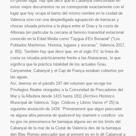
En primer lugar, hay que decir que el Cabanyal mencionado en
estos viejos documentos no se corresponde exactamente con el
lugar que hoy ocupa el barrio del mismo nombre en la ciudad de
Valencia sino con una desperdigada agrupación de barracas y
chozas situada próxima a la playa entre el Grau y la costa de
Alboraia (en particular la cercana al famoso manantial estacional
conocido en la Edad Media como “l’aygua d’En Bonanat” (“Los
Poblados Marítimos. Historia, lugares y escenas”, Valencia 2017,
p. 80)). También hay que decir que, en el siglo XV, la línea de
costa se situaba prácticamente frente a las Atarazanas, lo que
significa que la práctica totalidad de los actuales Grau,
Canyamelar, Cabanyal y el Cap de França estaban cubiertos por
las aguas.
Así, leemos en el párrafo 197 del volumen que recoge los
Privilegios Reales otorgados a la Comunidad de Pescadores del
Mar y la Albufera desde 1415 hasta 1811 (Archivo Histórico
Municipal de Valencia. Sign. Códices y Libros Varios nº 25) la
siguiente anotación de 1434: “Primerament que algun peixcador
ne alguna altra persona de qualsevol ley stament o condicio sia
no gos ne presumesca fer barraqua alguna axi en los limits del
Cabanyal de la mar de la Ciutat de Valencia des de la barraqua
den Blay Romeu peixcador que al present es en lo dit Cabanyal a