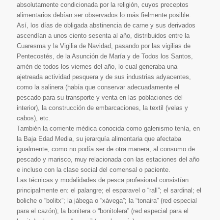
absolutamente condicionada por la religión, cuyos preceptos
alimentarios debían ser observados lo más fielmente posible.
Así, los días de obligada abstinencia de carne y sus derivados
ascendían a unos ciento sesenta al año, distribuidos entre la
Cuaresma y la Vigilia de Navidad, pasando por las vigilias de
Pentecostés, de la Asunción de María y de Todos los Santos,
amén de todos los viernes del año, lo cual generaba una
ajetreada actividad pesquera y de sus industrias adyacentes,
como la salinera (había que conservar adecuadamente el
pescado para su transporte y venta en las poblaciones del
interior), la construcción de embarcaciones, la textil (velas y
cabos), etc.
También la corriente médica conocida como galenismo tenía, en
la Baja Edad Media, su jerarquía alimentaria que afectaba
igualmente, como no podía ser de otra manera, al consumo de
pescado y marisco, muy relacionada con las estaciones del año
e incluso con la clase social del comensal o paciente.
Las técnicas y modalidades de pesca profesional consistían
principalmente en: el palangre; el esparavel o “rall”; el sardinal; el
boliche o “bolitx”; la jábega o “xàvega”; la “tonaira” (red especial
para el cazón); la bonitera o “bonitolera” (red especial para el