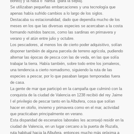
bonito) y la nasa o “nansa” (para la sepia).
Se utilizaban pequeñas embarcaciones y una tecnología que
apenas había sufrido cambios a lo largo de los siglos.
Destacaba su estacionalidad, dado que dependía mucho de los
meses en los que las diversas especies se acercaban a la costa
formando nutridos bancos, como las sardinas en primavera y
verano y el atún entre julio y octubre.
Los pescadores, al menos los de cierto poder adquisitivo, solían
disponer también de alguna parcela de terreno agrícola, pudiendo
alternar las épocas de pesca con las de veda, en las que solía
trabajar la tierra. Había también, sobre todo entre los jornaleros,
una tendencia a cierto nomadismo, siguiendo la ruta de las
especies a pescar, por lo que pasaban largas temporadas fuera
de casa.
La gente de mar que participó en la campaña que culminó con la
conquista de la ciudad de Valencia en 1238 recibió del rey Jaime
I el privilegio de pescar tanto en la Albufera, cosa que solían
hacer en otoño, invierno y primavera como en el mar, actividad
que practicaban principalmente en verano.
Esta disparidad de escenarios laborales les aconsejó residir en la
ciudad de Valencia, en un lugar cercano a la puerta de Ruzafa,
ruta habitual hacia la Albufera, entonces mucho más próxima a