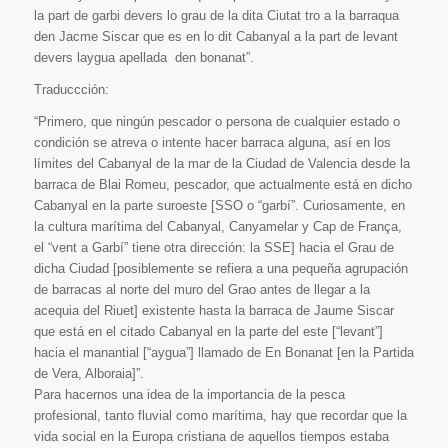
la part de garbi devers lo grau de la dita Ciutat tro a la barraqua
den Jacme Siscar que es en lo dit Cabanyal a la part de levant
devers laygua apellada den bonanat”.
Traduccción:
“Primero, que ningún pescador o persona de cualquier estado o
condición se atreva o intente hacer barraca alguna, así en los
límites del Cabanyal de la mar de la Ciudad de Valencia desde la
barraca de Blai Romeu, pescador, que actualmente está en dicho
Cabanyal en la parte suroeste [SSO o “garbí”. Curiosamente, en
la cultura marítima del Cabanyal, Canyamelar y Cap de França,
el “vent a Garbí” tiene otra dirección: la SSE] hacia el Grau de
dicha Ciudad [posiblemente se refiera a una pequeña agrupación
de barracas al norte del muro del Grao antes de llegar a la
acequia del Riuet] existente hasta la barraca de Jaume Siscar
que está en el citado Cabanyal en la parte del este [“levant”]
hacia el manantial [“aygua”] llamado de En Bonanat [en la Partida
de Vera, Alboraia]”.
Para hacernos una idea de la importancia de la pesca
profesional, tanto fluvial como marítima, hay que recordar que la
vida social en la Europa cristiana de aquellos tiempos estaba