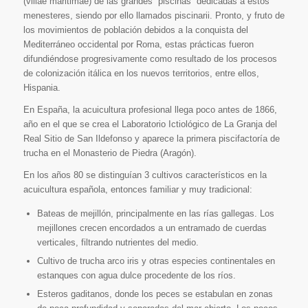
(villae maritimae) de las grandes “piscinas” dedicadas a estos
menesteres, siendo por ello llamados piscinarii. Pronto, y fruto de
los movimientos de población debidos a la conquista del
Mediterráneo occidental por Roma, estas prácticas fueron
difundiéndose progresivamente como resultado de los procesos
de colonización itálica en los nuevos territorios, entre ellos,
Hispania.
En España, la acuicultura profesional llega poco antes de 1866,
año en el que se crea el Laboratorio Ictiológico de La Granja del
Real Sitio de San Ildefonso y aparece la primera piscifactoría de
trucha en el Monasterio de Piedra (Aragón).
En los años 80 se distinguían 3 cultivos característicos en la
acuicultura española, entonces familiar y muy tradicional:
Bateas de mejillón, principalmente en las rías gallegas. Los
mejillones crecen encordados a un entramado de cuerdas
verticales, filtrando nutrientes del medio.
Cultivo de trucha arco iris y otras especies continentales en
estanques con agua dulce procedente de los ríos.
Esteros gaditanos, donde los peces se estabulan en zonas