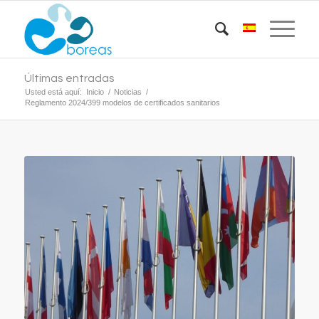
Últimas entradas
Usted está aquí:
Inicio
/
Noticias
/
Reglamento 2024/399 modelos de certificados sanitarios